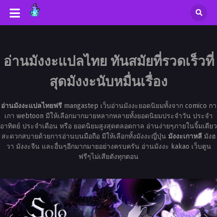
อ่านมังงะแปลไทย ทันสมัยที่รวดเร็วที่
สุดมังงะนับหมื่นเรื่อง
อ่านมังงะแปลไทยฟรี
mangastep เว็บอ่านมังงะยอดนิยมทั้งจาก comico กา
เกา webtoon มีให้เลือกมากมายหลากหลายทั้งยอดนิยมประจำวัน ประจำ
อาทิตย์ ประจำเดือน หรือ ยอดนิยมสูงสุดตลอดกาล อ่านง่ายๆภายในจิ้มเดียว
สะดวกสบายด้วยการอ่านบนมือถือ มีให้เลือกทั้งมังงะญี่ปุ่น
มังงะเกาหลี
มังฮ
วา มังงะจีน และอื่นๆอีกมากมายอย่างครบครัน อ่านมังงะ kakao เว็บตูน
ฟรีๆไม่เสียตังทุกตอน