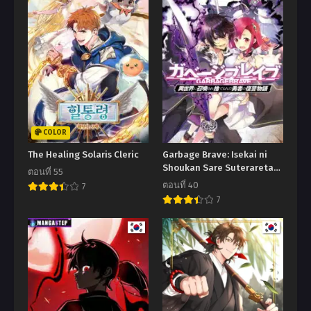
COLOR
The Healing Solaris Cleric
Garbage Brave: Isekai ni
Shoukan Sare Suterareta
ตอนที่ 55
Yuusha no Fukushuu
ตอนที่ 40
7
Monogatari
7