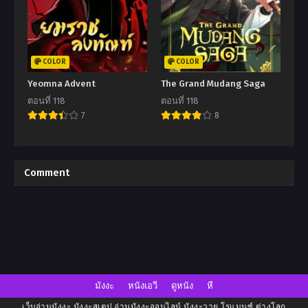
COLOR
COLOR
Yeomna Advent
The Grand Mudang Saga
ตอนที่ 118
ตอนที่ 118
7
8
Comment
มังงะ
หนังเอวี
ดูหนัง
หี
เว็บอ่านมังงะ มังงะสเตป อ่านมังงะออนไลน์ มังงะวาย โรแมนซ์ ต่างโลก