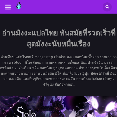
อ่านมังงะแปลไทย ทันสมัยที่รวดเร็วที่
สุดมังงะนับหมื่นเรื่อง
อ่านมังงะแปลไทยฟรี
mangastep เว็บอ่านมังงะยอดนิยมทั้งจาก comico กา
เกา webtoon มีให้เลือกมากมายหลากหลายทั้งยอดนิยมประจำวัน ประจำ
อาทิตย์ ประจำเดือน หรือ ยอดนิยมสูงสุดตลอดกาล อ่านง่ายๆภายในจิ้มเดียว
สะดวกสบายด้วยการอ่านบนมือถือ มีให้เลือกทั้งมังงะญี่ปุ่น
มังงะเกาหลี
มังฮ
วา มังงะจีน และอื่นๆอีกมากมายอย่างครบครัน อ่านมังงะ kakao เว็บตูน
ฟรีๆไม่เสียตังทุกตอน