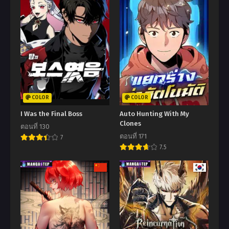
COLOR
COLOR
I Was the Final Boss
Auto Hunting With My
Clones
ตอนที่ 130
ตอนที่ 171
7
7.5