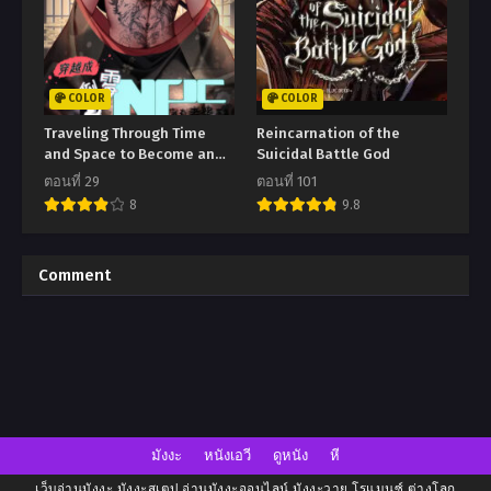
COLOR
COLOR
Traveling Through Time
Reincarnation of the
and Space to Become an
Suicidal Battle God
Unlucky NPC I Have a Wife
ตอนที่ 29
ตอนที่ 101
to Protect Me
8
9.8
Comment
มังงะ
หนังเอวี
ดูหนัง
หี
เว็บอ่านมังงะ มังงะสเตป อ่านมังงะออนไลน์ มังงะวาย โรแมนซ์ ต่างโลก