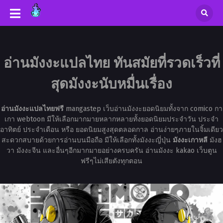
อ่านมังงะแปลไทย ทันสมัยที่รวดเร็วที่
สุดมังงะนับหมื่นเรื่อง
อ่านมังงะแปลไทยฟรี
mangastep เว็บอ่านมังงะยอดนิยมทั้งจาก comico กา
เกา webtoon มีให้เลือกมากมายหลากหลายทั้งยอดนิยมประจำวัน ประจำ
อาทิตย์ ประจำเดือน หรือ ยอดนิยมสูงสุดตลอดกาล อ่านง่ายๆภายในจิ้มเดียว
สะดวกสบายด้วยการอ่านบนมือถือ มีให้เลือกทั้งมังงะญี่ปุ่น
มังงะเกาหลี
มังฮ
วา มังงะจีน และอื่นๆอีกมากมายอย่างครบครัน อ่านมังงะ kakao เว็บตูน
ฟรีๆไม่เสียตังทุกตอน