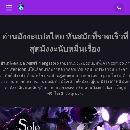
อ่านมังงะแปลไทย ทันสมัยที่รวดเร็วที่
สุดมังงะนับหมื่นเรื่อง
อ่านมังงะแปลไทยฟรี
mangastep เว็บอ่านมังงะยอดนิยมทั้งจาก comico กา
เกา webtoon มีให้เลือกมากมายหลากหลายทั้งยอดนิยมประจำวัน ประจำ
อาทิตย์ ประจำเดือน หรือ ยอดนิยมสูงสุดตลอดกาล อ่านง่ายๆภายในจิ้มเดียว
สะดวกสบายด้วยการอ่านบนมือถือ มีให้เลือกทั้งมังงะญี่ปุ่น
มังงะเกาหลี
มังฮ
วา มังงะจีน และอื่นๆอีกมากมายอย่างครบครัน อ่านมังงะ kakao เว็บตูน
ฟรีๆไม่เสียตังทุกตอน