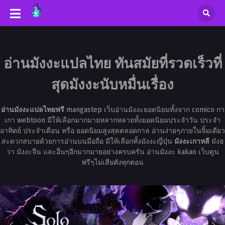
อ่านมังงะแปลไทย ทันสมัยที่รวดเร็วที่
สุดมังงะนับหมื่นเรื่อง
อ่านมังงะแปลไทยฟรี
mangastep เว็บอ่านมังงะยอดนิยมทั้งจาก comico กา
เกา webtoon มีให้เลือกมากมายหลากหลายทั้งยอดนิยมประจำวัน ประจำ
อาทิตย์ ประจำเดือน หรือ ยอดนิยมสูงสุดตลอดกาล อ่านง่ายๆภายในจิ้มเดียว
สะดวกสบายด้วยการอ่านบนมือถือ มีให้เลือกทั้งมังงะญี่ปุ่น
มังงะเกาหลี
มังฮ
วา มังงะจีน และอื่นๆอีกมากมายอย่างครบครัน อ่านมังงะ kakao เว็บตูน
ฟรีๆไม่เสียตังทุกตอน