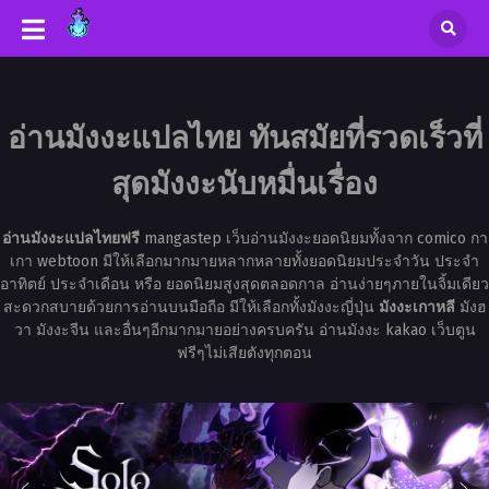
อ่านมังงะแปลไทย ทันสมัยที่รวดเร็วที่
สุดมังงะนับหมื่นเรื่อง
อ่านมังงะแปลไทยฟรี
mangastep เว็บอ่านมังงะยอดนิยมทั้งจาก comico กา
เกา webtoon มีให้เลือกมากมายหลากหลายทั้งยอดนิยมประจำวัน ประจำ
อาทิตย์ ประจำเดือน หรือ ยอดนิยมสูงสุดตลอดกาล อ่านง่ายๆภายในจิ้มเดียว
สะดวกสบายด้วยการอ่านบนมือถือ มีให้เลือกทั้งมังงะญี่ปุ่น
มังงะเกาหลี
มังฮ
วา มังงะจีน และอื่นๆอีกมากมายอย่างครบครัน อ่านมังงะ kakao เว็บตูน
ฟรีๆไม่เสียตังทุกตอน