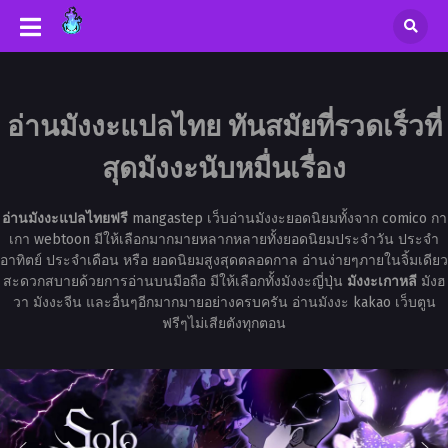
อ่านมังงะแปลไทย ทันสมัยที่รวดเร็วที่
สุดมังงะนับหมื่นเรื่อง
อ่านมังงะแปลไทยฟรี
mangastep เว็บอ่านมังงะยอดนิยมทั้งจาก comico กา
เกา webtoon มีให้เลือกมากมายหลากหลายทั้งยอดนิยมประจำวัน ประจำ
อาทิตย์ ประจำเดือน หรือ ยอดนิยมสูงสุดตลอดกาล อ่านง่ายๆภายในจิ้มเดียว
สะดวกสบายด้วยการอ่านบนมือถือ มีให้เลือกทั้งมังงะญี่ปุ่น
มังงะเกาหลี
มังฮ
วา มังงะจีน และอื่นๆอีกมากมายอย่างครบครัน อ่านมังงะ kakao เว็บตูน
ฟรีๆไม่เสียตังทุกตอน