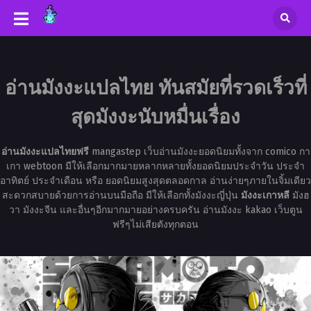
อ่านมังงะแปลไทย ทันสมัยที่รวดเร็วที่
สุดมังงะนับหมื่นเรื่อง
อ่านมังงะแปลไทยฟรี
mangastep เว็บอ่านมังงะยอดนิยมทั้งจาก comico กา
เกา webtoon มีให้เลือกมากมายหลากหลายทั้งยอดนิยมประจำวัน ประจำ
อาทิตย์ ประจำเดือน หรือ ยอดนิยมสูงสุดตลอดกาล อ่านง่ายๆภายในจิ้มเดียว
สะดวกสบายด้วยการอ่านบนมือถือ มีให้เลือกทั้งมังงะญี่ปุ่น
มังงะเกาหลี
มังฮ
วา มังงะจีน และอื่นๆอีกมากมายอย่างครบครัน อ่านมังงะ kakao เว็บตูน
ฟรีๆไม่เสียตังทุกตอน