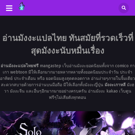
อ่านมังงะแปลไทย ทันสมัยที่รวดเร็วที่
สุดมังงะนับหมื่นเรื่อง
อ่านมังงะแปลไทยฟรี
mangastep เว็บอ่านมังงะยอดนิยมทั้งจาก comico กา
เกา webtoon มีให้เลือกมากมายหลากหลายทั้งยอดนิยมประจำวัน ประจำ
อาทิตย์ ประจำเดือน หรือ ยอดนิยมสูงสุดตลอดกาล อ่านง่ายๆภายในจิ้มเดียว
สะดวกสบายด้วยการอ่านบนมือถือ มีให้เลือกทั้งมังงะญี่ปุ่น
มังงะเกาหลี
มังฮ
วา มังงะจีน และอื่นๆอีกมากมายอย่างครบครัน อ่านมังงะ kakao เว็บตูน
ฟรีๆไม่เสียตังทุกตอน