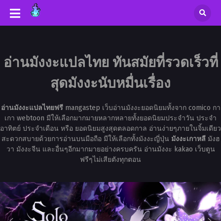
อ่านมังงะแปลไทย ทันสมัยที่รวดเร็วที่
สุดมังงะนับหมื่นเรื่อง
อ่านมังงะแปลไทยฟรี
mangastep เว็บอ่านมังงะยอดนิยมทั้งจาก comico กา
เกา webtoon มีให้เลือกมากมายหลากหลายทั้งยอดนิยมประจำวัน ประจำ
อาทิตย์ ประจำเดือน หรือ ยอดนิยมสูงสุดตลอดกาล อ่านง่ายๆภายในจิ้มเดียว
สะดวกสบายด้วยการอ่านบนมือถือ มีให้เลือกทั้งมังงะญี่ปุ่น
มังงะเกาหลี
มังฮ
วา มังงะจีน และอื่นๆอีกมากมายอย่างครบครัน อ่านมังงะ kakao เว็บตูน
ฟรีๆไม่เสียตังทุกตอน