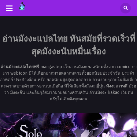
อ่านมังงะแปลไทย ทันสมัยที่รวดเร็วที่
สุดมังงะนับหมื่นเรื่อง
อ่านมังงะแปลไทยฟรี
mangastep เว็บอ่านมังงะยอดนิยมทั้งจาก comico กา
เกา webtoon มีให้เลือกมากมายหลากหลายทั้งยอดนิยมประจำวัน ประจำ
อาทิตย์ ประจำเดือน หรือ ยอดนิยมสูงสุดตลอดกาล อ่านง่ายๆภายในจิ้มเดียว
สะดวกสบายด้วยการอ่านบนมือถือ มีให้เลือกทั้งมังงะญี่ปุ่น
มังงะเกาหลี
มังฮ
วา มังงะจีน และอื่นๆอีกมากมายอย่างครบครัน อ่านมังงะ kakao เว็บตูน
ฟรีๆไม่เสียตังทุกตอน