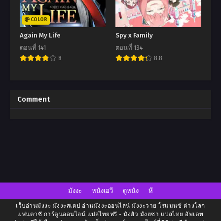
COLOR
Again My Life
Spy x Family
ตอนที่ 141
ตอนที่ 134
8
8.8
Comment
มังงะ
หนังเอวี
ดูหนัง
หี
เว็บอ่านมังงะ มังงะสเตป อ่านมังงะออนไลน์ มังงะวาย โรแมนซ์ ต่างโลก
แฟนตาซี การ์ตูนออนไลน์ แปลไทยฟรี - มังฮัว มังฮซา แปลไทย อัพเดท