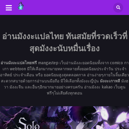
อ่านมังงะแปลไทย ทันสมัยที่รวดเร็วที่
สุดมังงะนับหมื่นเรื่อง
อ่านมังงะแปลไทยฟรี
mangastep เว็บอ่านมังงะยอดนิยมทั้งจาก comico กา
เกา webtoon มีให้เลือกมากมายหลากหลายทั้งยอดนิยมประจำวัน ประจำ
อาทิตย์ ประจำเดือน หรือ ยอดนิยมสูงสุดตลอดกาล อ่านง่ายๆภายในจิ้มเดียว
สะดวกสบายด้วยการอ่านบนมือถือ มีให้เลือกทั้งมังงะญี่ปุ่น
มังงะเกาหลี
มังฮ
วา มังงะจีน และอื่นๆอีกมากมายอย่างครบครัน อ่านมังงะ kakao เว็บตูน
ฟรีๆไม่เสียตังทุกตอน