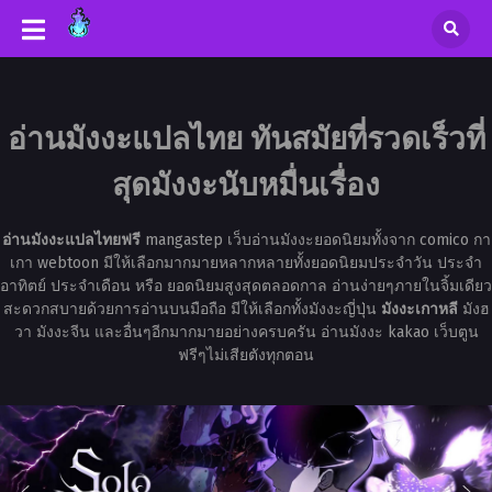
อ่านมังงะแปลไทย ทันสมัยที่รวดเร็วที่
สุดมังงะนับหมื่นเรื่อง
อ่านมังงะแปลไทยฟรี
mangastep เว็บอ่านมังงะยอดนิยมทั้งจาก comico กา
เกา webtoon มีให้เลือกมากมายหลากหลายทั้งยอดนิยมประจำวัน ประจำ
อาทิตย์ ประจำเดือน หรือ ยอดนิยมสูงสุดตลอดกาล อ่านง่ายๆภายในจิ้มเดียว
สะดวกสบายด้วยการอ่านบนมือถือ มีให้เลือกทั้งมังงะญี่ปุ่น
มังงะเกาหลี
มังฮ
วา มังงะจีน และอื่นๆอีกมากมายอย่างครบครัน อ่านมังงะ kakao เว็บตูน
ฟรีๆไม่เสียตังทุกตอน