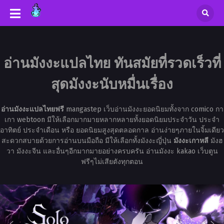
อ่านมังงะแปลไทย ทันสมัยที่รวดเร็วที่
สุดมังงะนับหมื่นเรื่อง
อ่านมังงะแปลไทยฟรี
mangastep เว็บอ่านมังงะยอดนิยมทั้งจาก comico กา
เกา webtoon มีให้เลือกมากมายหลากหลายทั้งยอดนิยมประจำวัน ประจำ
อาทิตย์ ประจำเดือน หรือ ยอดนิยมสูงสุดตลอดกาล อ่านง่ายๆภายในจิ้มเดียว
สะดวกสบายด้วยการอ่านบนมือถือ มีให้เลือกทั้งมังงะญี่ปุ่น
มังงะเกาหลี
มังฮ
วา มังงะจีน และอื่นๆอีกมากมายอย่างครบครัน อ่านมังงะ kakao เว็บตูน
ฟรีๆไม่เสียตังทุกตอน