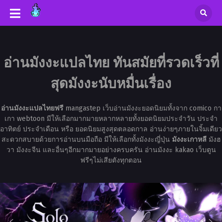
อ่านมังงะแปลไทย ทันสมัยที่รวดเร็วที่
สุดมังงะนับหมื่นเรื่อง
อ่านมังงะแปลไทยฟรี
mangastep เว็บอ่านมังงะยอดนิยมทั้งจาก comico กา
เกา webtoon มีให้เลือกมากมายหลากหลายทั้งยอดนิยมประจำวัน ประจำ
อาทิตย์ ประจำเดือน หรือ ยอดนิยมสูงสุดตลอดกาล อ่านง่ายๆภายในจิ้มเดียว
สะดวกสบายด้วยการอ่านบนมือถือ มีให้เลือกทั้งมังงะญี่ปุ่น
มังงะเกาหลี
มังฮ
วา มังงะจีน และอื่นๆอีกมากมายอย่างครบครัน อ่านมังงะ kakao เว็บตูน
ฟรีๆไม่เสียตังทุกตอน