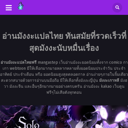
อ่านมังงะแปลไทย ทันสมัยที่รวดเร็วที่
สุดมังงะนับหมื่นเรื่อง
อ่านมังงะแปลไทยฟรี
mangastep เว็บอ่านมังงะยอดนิยมทั้งจาก comico กา
เกา webtoon มีให้เลือกมากมายหลากหลายทั้งยอดนิยมประจำวัน ประจำ
อาทิตย์ ประจำเดือน หรือ ยอดนิยมสูงสุดตลอดกาล อ่านง่ายๆภายในจิ้มเดียว
สะดวกสบายด้วยการอ่านบนมือถือ มีให้เลือกทั้งมังงะญี่ปุ่น
มังงะเกาหลี
มังฮ
วา มังงะจีน และอื่นๆอีกมากมายอย่างครบครัน อ่านมังงะ kakao เว็บตูน
ฟรีๆไม่เสียตังทุกตอน