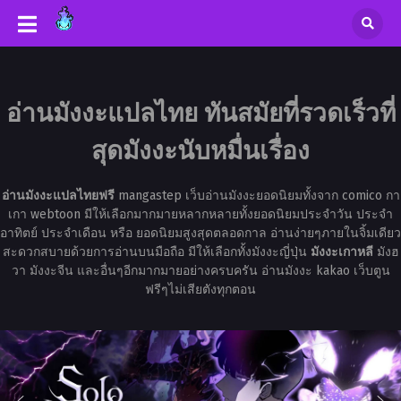
อ่านมังงะแปลไทย ทันสมัยที่รวดเร็วที่
สุดมังงะนับหมื่นเรื่อง
อ่านมังงะแปลไทยฟรี
mangastep เว็บอ่านมังงะยอดนิยมทั้งจาก comico กา
เกา webtoon มีให้เลือกมากมายหลากหลายทั้งยอดนิยมประจำวัน ประจำ
อาทิตย์ ประจำเดือน หรือ ยอดนิยมสูงสุดตลอดกาล อ่านง่ายๆภายในจิ้มเดียว
สะดวกสบายด้วยการอ่านบนมือถือ มีให้เลือกทั้งมังงะญี่ปุ่น
มังงะเกาหลี
มังฮ
วา มังงะจีน และอื่นๆอีกมากมายอย่างครบครัน อ่านมังงะ kakao เว็บตูน
ฟรีๆไม่เสียตังทุกตอน