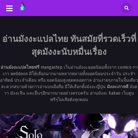
อ่านมังงะแปลไทย ทันสมัยที่รวดเร็วที่
สุดมังงะนับหมื่นเรื่อง
อ่านมังงะแปลไทยฟรี
mangastep เว็บอ่านมังงะยอดนิยมทั้งจาก comico กา
เกา webtoon มีให้เลือกมากมายหลากหลายทั้งยอดนิยมประจำวัน ประจำ
อาทิตย์ ประจำเดือน หรือ ยอดนิยมสูงสุดตลอดกาล อ่านง่ายๆภายในจิ้มเดียว
สะดวกสบายด้วยการอ่านบนมือถือ มีให้เลือกทั้งมังงะญี่ปุ่น
มังงะเกาหลี
มังฮ
วา มังงะจีน และอื่นๆอีกมากมายอย่างครบครัน อ่านมังงะ kakao เว็บตูน
ฟรีๆไม่เสียตังทุกตอน