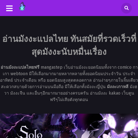
อ่านมังงะแปลไทย ทันสมัยที่รวดเร็วที่
สุดมังงะนับหมื่นเรื่อง
อ่านมังงะแปลไทยฟรี
mangastep เว็บอ่านมังงะยอดนิยมทั้งจาก comico กา
เกา webtoon มีให้เลือกมากมายหลากหลายทั้งยอดนิยมประจำวัน ประจำ
อาทิตย์ ประจำเดือน หรือ ยอดนิยมสูงสุดตลอดกาล อ่านง่ายๆภายในจิ้มเดียว
สะดวกสบายด้วยการอ่านบนมือถือ มีให้เลือกทั้งมังงะญี่ปุ่น
มังงะเกาหลี
มังฮ
วา มังงะจีน และอื่นๆอีกมากมายอย่างครบครัน อ่านมังงะ kakao เว็บตูน
ฟรีๆไม่เสียตังทุกตอน