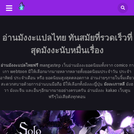
อ่านมังงะแปลไทย ทันสมัยที่รวดเร็วที่
สุดมังงะนับหมื่นเรื่อง
อ่านมังงะแปลไทยฟรี
mangastep เว็บอ่านมังงะยอดนิยมทั้งจาก comico กา
เกา webtoon มีให้เลือกมากมายหลากหลายทั้งยอดนิยมประจำวัน ประจำ
อาทิตย์ ประจำเดือน หรือ ยอดนิยมสูงสุดตลอดกาล อ่านง่ายๆภายในจิ้มเดียว
สะดวกสบายด้วยการอ่านบนมือถือ มีให้เลือกทั้งมังงะญี่ปุ่น
มังงะเกาหลี
มังฮ
วา มังงะจีน และอื่นๆอีกมากมายอย่างครบครัน อ่านมังงะ kakao เว็บตูน
ฟรีๆไม่เสียตังทุกตอน