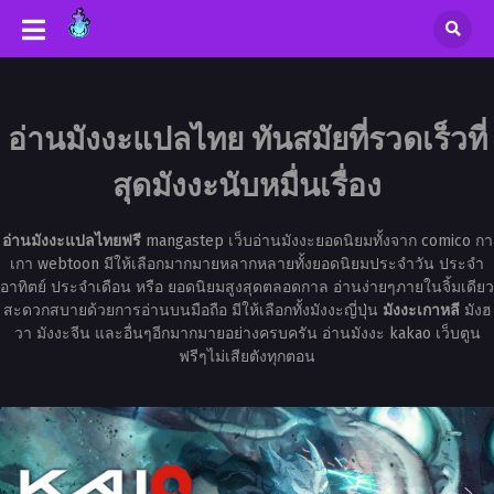
อ่านมังงะแปลไทย ทันสมัยที่รวดเร็วที่
สุดมังงะนับหมื่นเรื่อง
อ่านมังงะแปลไทยฟรี
mangastep เว็บอ่านมังงะยอดนิยมทั้งจาก comico กา
เกา webtoon มีให้เลือกมากมายหลากหลายทั้งยอดนิยมประจำวัน ประจำ
อาทิตย์ ประจำเดือน หรือ ยอดนิยมสูงสุดตลอดกาล อ่านง่ายๆภายในจิ้มเดียว
สะดวกสบายด้วยการอ่านบนมือถือ มีให้เลือกทั้งมังงะญี่ปุ่น
มังงะเกาหลี
มังฮ
วา มังงะจีน และอื่นๆอีกมากมายอย่างครบครัน อ่านมังงะ kakao เว็บตูน
ฟรีๆไม่เสียตังทุกตอน