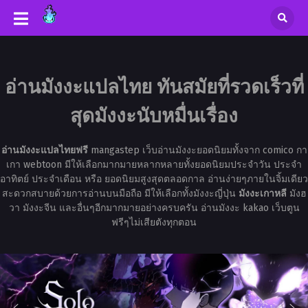
อ่านมังงะแปลไทย ทันสมัยที่รวดเร็วที่
สุดมังงะนับหมื่นเรื่อง
อ่านมังงะแปลไทยฟรี
mangastep เว็บอ่านมังงะยอดนิยมทั้งจาก comico กา
เกา webtoon มีให้เลือกมากมายหลากหลายทั้งยอดนิยมประจำวัน ประจำ
อาทิตย์ ประจำเดือน หรือ ยอดนิยมสูงสุดตลอดกาล อ่านง่ายๆภายในจิ้มเดียว
สะดวกสบายด้วยการอ่านบนมือถือ มีให้เลือกทั้งมังงะญี่ปุ่น
มังงะเกาหลี
มังฮ
วา มังงะจีน และอื่นๆอีกมากมายอย่างครบครัน อ่านมังงะ kakao เว็บตูน
ฟรีๆไม่เสียตังทุกตอน