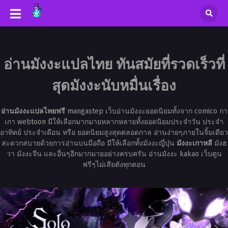
อ่านมังงะแปลไทย ทันสมัยที่รวดเร็วที่
สุดมังงะนับหมื่นเรื่อง
อ่านมังงะแปลไทยฟรี
mangastep เว็บอ่านมังงะยอดนิยมทั้งจาก comico กา
เกา webtoon มีให้เลือกมากมายหลากหลายทั้งยอดนิยมประจำวัน ประจำ
อาทิตย์ ประจำเดือน หรือ ยอดนิยมสูงสุดตลอดกาล อ่านง่ายๆภายในจิ้มเดียว
สะดวกสบายด้วยการอ่านบนมือถือ มีให้เลือกทั้งมังงะญี่ปุ่น
มังงะเกาหลี
มังฮ
วา มังงะจีน และอื่นๆอีกมากมายอย่างครบครัน อ่านมังงะ kakao เว็บตูน
ฟรีๆไม่เสียตังทุกตอน