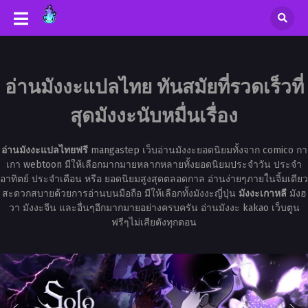
อ่านมังงะแปลไทย ทันสมัยที่รวดเร็วที่
สุดมังงะนับหมื่นเรื่อง
อ่านมังงะแปลไทยฟรี
mangastep เว็บอ่านมังงะยอดนิยมทั้งจาก comico กา
เกา webtoon มีให้เลือกมากมายหลากหลายทั้งยอดนิยมประจำวัน ประจำ
อาทิตย์ ประจำเดือน หรือ ยอดนิยมสูงสุดตลอดกาล อ่านง่ายๆภายในจิ้มเดียว
สะดวกสบายด้วยการอ่านบนมือถือ มีให้เลือกทั้งมังงะญี่ปุ่น
มังงะเกาหลี
มังฮ
วา มังงะจีน และอื่นๆอีกมากมายอย่างครบครัน อ่านมังงะ kakao เว็บตูน
ฟรีๆไม่เสียตังทุกตอน