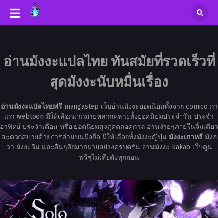
อ่านมังงะแปลไทย ทันสมัยที่รวดเร็วที่
สุดมังงะนับหมื่นเรื่อง
อ่านมังงะแปลไทยฟรี
mangastep เว็บอ่านมังงะยอดนิยมทั้งจาก comico กา
เกา webtoon มีให้เลือกมากมายหลากหลายทั้งยอดนิยมประจำวัน ประจำ
อาทิตย์ ประจำเดือน หรือ ยอดนิยมสูงสุดตลอดกาล อ่านง่ายๆภายในจิ้มเดียว
สะดวกสบายด้วยการอ่านบนมือถือ มีให้เลือกทั้งมังงะญี่ปุ่น
มังงะเกาหลี
มังฮ
วา มังงะจีน และอื่นๆอีกมากมายอย่างครบครัน อ่านมังงะ kakao เว็บตูน
ฟรีๆไม่เสียตังทุกตอน