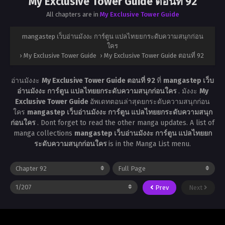
My Exclusive Tower Guide ตอนที่ 92
All chapters are in
My Exclusive Tower Guide
mangastep เว็บอ่านมังงะ การ์ตูน แปลไทยยกระดับความสนุกก่อน
ใคร
›
My Exclusive Tower Guide
›
My Exclusive Tower Guide ตอนที่ 92
อ่านมังงะ
My Exclusive Tower Guide ตอนที่ 92
ที่
mangastep เว็บ
อ่านมังงะ การ์ตูน แปลไทยยกระดับความสนุกก่อนใคร
. มังงะ
My
Exclusive Tower Guide
อัพเดทตอนล่าสุดยกระดับความสนุกก่อน
ใคร
mangastep เว็บอ่านมังงะ การ์ตูน แปลไทยยกระดับความสนุก
ก่อนใคร
. Dont forget to read the other manga updates. A list of
manga collections
mangastep เว็บอ่านมังงะ การ์ตูน แปลไทยยก
ระดับความสนุกก่อนใคร
is in the Manga List menu.
Prev
Next