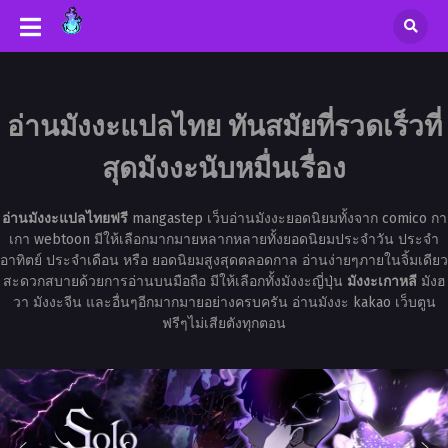
อ่านมังงะแปลไทย ทันสมัยที่รวดเร็วที่
สุดมังงะนับหมื่นเรื่อง
อ่านมังงะแปลไทยฟรี
mangastep เว็บอ่านมังงะยอดนิยมทั้งจาก comico กา
เกา webtoon มีให้เลือกมากมายหลากหลายทั้งยอดนิยมประจำวัน ประจำ
อาทิตย์ ประจำเดือน หรือ ยอดนิยมสูงสุดตลอดกาล อ่านง่ายๆภายในจิ้มเดียว
สะดวกสบายด้วยการอ่านบนมือถือ มีให้เลือกทั้งมังงะญี่ปุ่น
มังงะเกาหลี
มังฮ
วา มังงะจีน และอื่นๆอีกมากมายอย่างครบครัน อ่านมังงะ kakao เว็บตูน
ฟรีๆไม่เสียตังทุกตอน