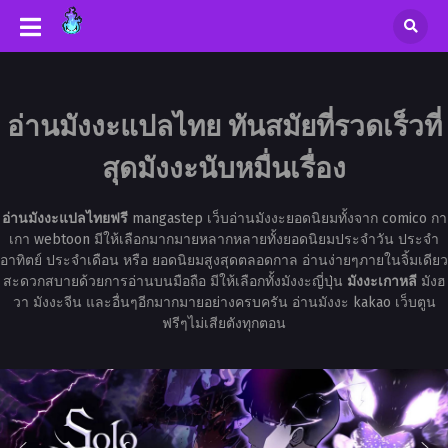
อ่านมังงะแปลไทย ทันสมัยที่รวดเร็วที่
สุดมังงะนับหมื่นเรื่อง
อ่านมังงะแปลไทยฟรี
mangastep เว็บอ่านมังงะยอดนิยมทั้งจาก comico กา
เกา webtoon มีให้เลือกมากมายหลากหลายทั้งยอดนิยมประจำวัน ประจำ
อาทิตย์ ประจำเดือน หรือ ยอดนิยมสูงสุดตลอดกาล อ่านง่ายๆภายในจิ้มเดียว
สะดวกสบายด้วยการอ่านบนมือถือ มีให้เลือกทั้งมังงะญี่ปุ่น
มังงะเกาหลี
มังฮ
วา มังงะจีน และอื่นๆอีกมากมายอย่างครบครัน อ่านมังงะ kakao เว็บตูน
ฟรีๆไม่เสียตังทุกตอน