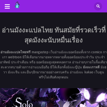
อ่านมังงะแปลไทย ทันสมัยที่รวดเร็วที่
สุดมังงะนับหมื่นเรื่อง
อ่านมังงะแปลไทยฟรี
mangastep เว็บอ่านมังงะยอดนิยมทั้งจาก comico กา
เกา webtoon มีให้เลือกมากมายหลากหลายทั้งยอดนิยมประจำวัน ประจำ
อาทิตย์ ประจำเดือน หรือ ยอดนิยมสูงสุดตลอดกาล อ่านง่ายๆภายในจิ้มเดียว
สะดวกสบายด้วยการอ่านบนมือถือ มีให้เลือกทั้งมังงะญี่ปุ่น
มังงะเกาหลี
มังฮ
วา มังงะจีน และอื่นๆอีกมากมายอย่างครบครัน อ่านมังงะ kakao เว็บตูน
ฟรีๆไม่เสียตังทุกตอน