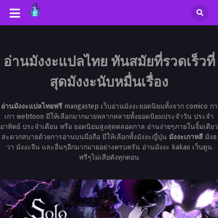
อ่านมังงะแปลไทย ทันสมัยที่รวดเร็วที่
สุดมังงะนับหมื่นเรื่อง
อ่านมังงะแปลไทยฟรี
mangastep เว็บอ่านมังงะยอดนิยมทั้งจาก comico กา
เกา webtoon มีให้เลือกมากมายหลากหลายทั้งยอดนิยมประจำวัน ประจำ
อาทิตย์ ประจำเดือน หรือ ยอดนิยมสูงสุดตลอดกาล อ่านง่ายๆภายในจิ้มเดียว
สะดวกสบายด้วยการอ่านบนมือถือ มีให้เลือกทั้งมังงะญี่ปุ่น
มังงะเกาหลี
มังฮ
วา มังงะจีน และอื่นๆอีกมากมายอย่างครบครัน อ่านมังงะ kakao เว็บตูน
ฟรีๆไม่เสียตังทุกตอน