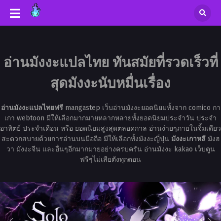
อ่านมังงะแปลไทย ทันสมัยที่รวดเร็วที่
สุดมังงะนับหมื่นเรื่อง
อ่านมังงะแปลไทยฟรี
mangastep เว็บอ่านมังงะยอดนิยมทั้งจาก comico กา
เกา webtoon มีให้เลือกมากมายหลากหลายทั้งยอดนิยมประจำวัน ประจำ
อาทิตย์ ประจำเดือน หรือ ยอดนิยมสูงสุดตลอดกาล อ่านง่ายๆภายในจิ้มเดียว
สะดวกสบายด้วยการอ่านบนมือถือ มีให้เลือกทั้งมังงะญี่ปุ่น
มังงะเกาหลี
มังฮ
วา มังงะจีน และอื่นๆอีกมากมายอย่างครบครัน อ่านมังงะ kakao เว็บตูน
ฟรีๆไม่เสียตังทุกตอน