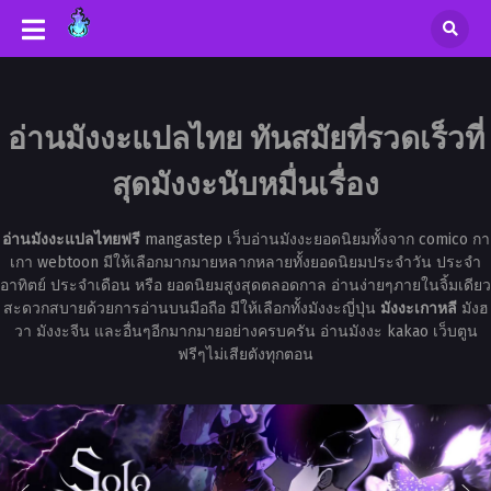
อ่านมังงะแปลไทย ทันสมัยที่รวดเร็วที่
สุดมังงะนับหมื่นเรื่อง
อ่านมังงะแปลไทยฟรี
mangastep เว็บอ่านมังงะยอดนิยมทั้งจาก comico กา
เกา webtoon มีให้เลือกมากมายหลากหลายทั้งยอดนิยมประจำวัน ประจำ
อาทิตย์ ประจำเดือน หรือ ยอดนิยมสูงสุดตลอดกาล อ่านง่ายๆภายในจิ้มเดียว
สะดวกสบายด้วยการอ่านบนมือถือ มีให้เลือกทั้งมังงะญี่ปุ่น
มังงะเกาหลี
มังฮ
วา มังงะจีน และอื่นๆอีกมากมายอย่างครบครัน อ่านมังงะ kakao เว็บตูน
ฟรีๆไม่เสียตังทุกตอน