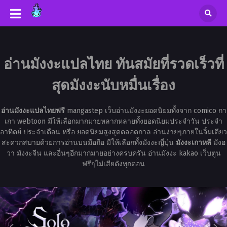
อ่านมังงะแปลไทย ทันสมัยที่รวดเร็วที่
สุดมังงะนับหมื่นเรื่อง
อ่านมังงะแปลไทยฟรี
mangastep เว็บอ่านมังงะยอดนิยมทั้งจาก comico กา
เกา webtoon มีให้เลือกมากมายหลากหลายทั้งยอดนิยมประจำวัน ประจำ
อาทิตย์ ประจำเดือน หรือ ยอดนิยมสูงสุดตลอดกาล อ่านง่ายๆภายในจิ้มเดียว
สะดวกสบายด้วยการอ่านบนมือถือ มีให้เลือกทั้งมังงะญี่ปุ่น
มังงะเกาหลี
มังฮ
วา มังงะจีน และอื่นๆอีกมากมายอย่างครบครัน อ่านมังงะ kakao เว็บตูน
ฟรีๆไม่เสียตังทุกตอน