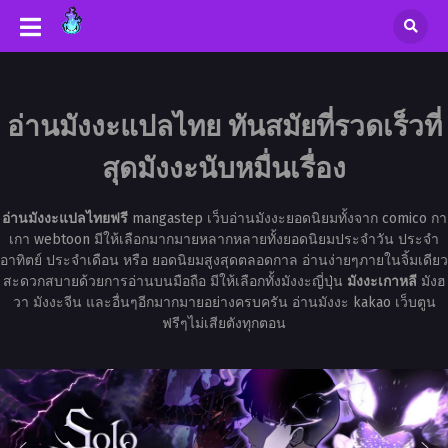
อ่านมังงะแปลไทย ทันสมัยที่รวดเร็วที่
สุดมังงะนับหมื่นเรื่อง
อ่านมังงะแปลไทยฟรี
mangastep เว็บอ่านมังงะยอดนิยมทั้งจาก comico กา
เกา webtoon มีให้เลือกมากมายหลากหลายทั้งยอดนิยมประจำวัน ประจำ
อาทิตย์ ประจำเดือน หรือ ยอดนิยมสูงสุดตลอดกาล อ่านง่ายๆภายในจิ้มเดียว
สะดวกสบายด้วยการอ่านบนมือถือ มีให้เลือกทั้งมังงะญี่ปุ่น
มังงะเกาหลี
มังฮ
วา มังงะจีน และอื่นๆอีกมากมายอย่างครบครัน อ่านมังงะ kakao เว็บตูน
ฟรีๆไม่เสียตังทุกตอน