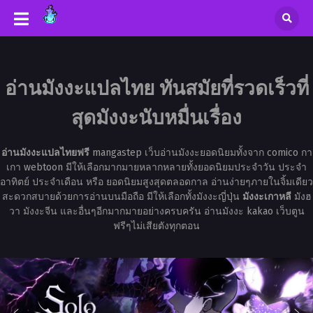
อ่านมังงะแปลไทย ทันสมัยที่รวดเร็วที่
สุดมังงะนับหมื่นเรื่อง
อ่านมังงะแปลไทยฟรี
mangastep เว็บอ่านมังงะยอดนิยมทั้งจาก comico กา
เกา webtoon มีให้เลือกมากมายหลากหลายทั้งยอดนิยมประจำวัน ประจำ
อาทิตย์ ประจำเดือน หรือ ยอดนิยมสูงสุดตลอดกาล อ่านง่ายๆภายในจิ้มเดียว
สะดวกสบายด้วยการอ่านบนมือถือ มีให้เลือกทั้งมังงะญี่ปุ่น
มังงะเกาหลี
มังฮ
วา มังงะจีน และอื่นๆอีกมากมายอย่างครบครัน อ่านมังงะ kakao เว็บตูน
ฟรีๆไม่เสียตังทุกตอน