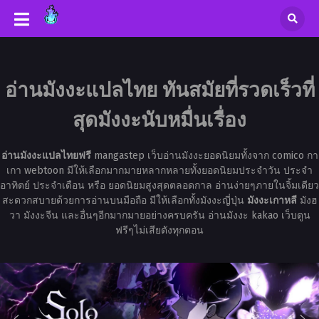
อ่านมังงะแปลไทย ทันสมัยที่รวดเร็วที่
สุดมังงะนับหมื่นเรื่อง
อ่านมังงะแปลไทยฟรี
mangastep เว็บอ่านมังงะยอดนิยมทั้งจาก comico กา
เกา webtoon มีให้เลือกมากมายหลากหลายทั้งยอดนิยมประจำวัน ประจำ
อาทิตย์ ประจำเดือน หรือ ยอดนิยมสูงสุดตลอดกาล อ่านง่ายๆภายในจิ้มเดียว
สะดวกสบายด้วยการอ่านบนมือถือ มีให้เลือกทั้งมังงะญี่ปุ่น
มังงะเกาหลี
มังฮ
วา มังงะจีน และอื่นๆอีกมากมายอย่างครบครัน อ่านมังงะ kakao เว็บตูน
ฟรีๆไม่เสียตังทุกตอน