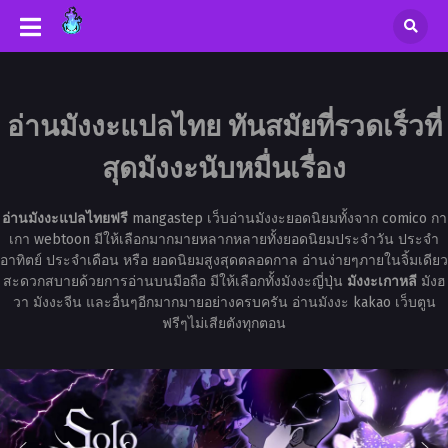
อ่านมังงะแปลไทย ทันสมัยที่รวดเร็วที่
สุดมังงะนับหมื่นเรื่อง
อ่านมังงะแปลไทยฟรี
mangastep เว็บอ่านมังงะยอดนิยมทั้งจาก comico กา
เกา webtoon มีให้เลือกมากมายหลากหลายทั้งยอดนิยมประจำวัน ประจำ
อาทิตย์ ประจำเดือน หรือ ยอดนิยมสูงสุดตลอดกาล อ่านง่ายๆภายในจิ้มเดียว
สะดวกสบายด้วยการอ่านบนมือถือ มีให้เลือกทั้งมังงะญี่ปุ่น
มังงะเกาหลี
มังฮ
วา มังงะจีน และอื่นๆอีกมากมายอย่างครบครัน อ่านมังงะ kakao เว็บตูน
ฟรีๆไม่เสียตังทุกตอน