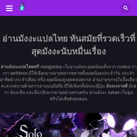
อ่านมังงะแปลไทย ทันสมัยที่รวดเร็วที่
สุดมังงะนับหมื่นเรื่อง
อ่านมังงะแปลไทยฟรี
mangastep เว็บอ่านมังงะยอดนิยมทั้งจาก comico กา
เกา webtoon มีให้เลือกมากมายหลากหลายทั้งยอดนิยมประจำวัน ประจำ
อาทิตย์ ประจำเดือน หรือ ยอดนิยมสูงสุดตลอดกาล อ่านง่ายๆภายในจิ้มเดียว
สะดวกสบายด้วยการอ่านบนมือถือ มีให้เลือกทั้งมังงะญี่ปุ่น
มังงะเกาหลี
มังฮ
วา มังงะจีน และอื่นๆอีกมากมายอย่างครบครัน อ่านมังงะ kakao เว็บตูน
ฟรีๆไม่เสียตังทุกตอน