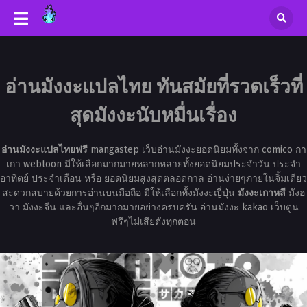
อ่านมังงะแปลไทย ทันสมัยที่รวดเร็วที่
สุดมังงะนับหมื่นเรื่อง
อ่านมังงะแปลไทยฟรี
mangastep เว็บอ่านมังงะยอดนิยมทั้งจาก comico กา
เกา webtoon มีให้เลือกมากมายหลากหลายทั้งยอดนิยมประจำวัน ประจำ
อาทิตย์ ประจำเดือน หรือ ยอดนิยมสูงสุดตลอดกาล อ่านง่ายๆภายในจิ้มเดียว
สะดวกสบายด้วยการอ่านบนมือถือ มีให้เลือกทั้งมังงะญี่ปุ่น
มังงะเกาหลี
มังฮ
วา มังงะจีน และอื่นๆอีกมากมายอย่างครบครัน อ่านมังงะ kakao เว็บตูน
ฟรีๆไม่เสียตังทุกตอน