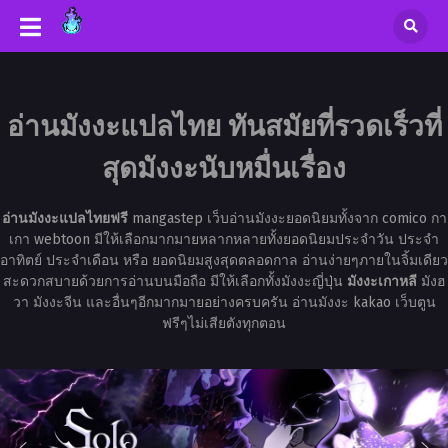
อ่านมังงะแปลไทย ทันสมัยที่รวดเร็วที่
สุดมังงะนับหมื่นเรื่อง
อ่านมังงะแปลไทยฟรี
mangastep เว็บอ่านมังงะยอดนิยมทั้งจาก comico กา
เกา webtoon มีให้เลือกมากมายหลากหลายทั้งยอดนิยมประจำวัน ประจำ
อาทิตย์ ประจำเดือน หรือ ยอดนิยมสูงสุดตลอดกาล อ่านง่ายๆภายในจิ้มเดียว
สะดวกสบายด้วยการอ่านบนมือถือ มีให้เลือกทั้งมังงะญี่ปุ่น
มังงะเกาหลี
มังฮ
วา มังงะจีน และอื่นๆอีกมากมายอย่างครบครัน อ่านมังงะ kakao เว็บตูน
ฟรีๆไม่เสียตังทุกตอน