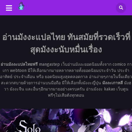
อ่านมังงะแปลไทย ทันสมัยที่รวดเร็วที่
สุดมังงะนับหมื่นเรื่อง
อ่านมังงะแปลไทยฟรี
mangastep เว็บอ่านมังงะยอดนิยมทั้งจาก comico กา
เกา webtoon มีให้เลือกมากมายหลากหลายทั้งยอดนิยมประจำวัน ประจำ
อาทิตย์ ประจำเดือน หรือ ยอดนิยมสูงสุดตลอดกาล อ่านง่ายๆภายในจิ้มเดียว
สะดวกสบายด้วยการอ่านบนมือถือ มีให้เลือกทั้งมังงะญี่ปุ่น
มังงะเกาหลี
มังฮ
วา มังงะจีน และอื่นๆอีกมากมายอย่างครบครัน อ่านมังงะ kakao เว็บตูน
ฟรีๆไม่เสียตังทุกตอน