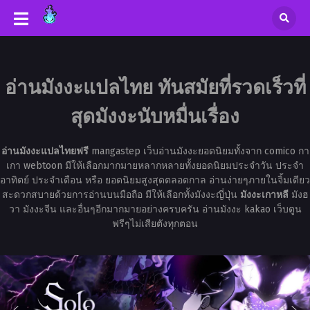
อ่านมังงะแปลไทย ทันสมัยที่รวดเร็วที่
สุดมังงะนับหมื่นเรื่อง
อ่านมังงะแปลไทยฟรี
mangastep เว็บอ่านมังงะยอดนิยมทั้งจาก comico กา
เกา webtoon มีให้เลือกมากมายหลากหลายทั้งยอดนิยมประจำวัน ประจำ
อาทิตย์ ประจำเดือน หรือ ยอดนิยมสูงสุดตลอดกาล อ่านง่ายๆภายในจิ้มเดียว
สะดวกสบายด้วยการอ่านบนมือถือ มีให้เลือกทั้งมังงะญี่ปุ่น
มังงะเกาหลี
มังฮ
วา มังงะจีน และอื่นๆอีกมากมายอย่างครบครัน อ่านมังงะ kakao เว็บตูน
ฟรีๆไม่เสียตังทุกตอน