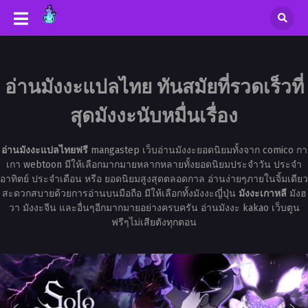
อ่านมังงะแปลไทย ทันสมัยที่รวดเร็วที่
สุดมังงะนับหมื่นเรื่อง
อ่านมังงะแปลไทยฟรี
mangastep เว็บอ่านมังงะยอดนิยมทั้งจาก comico กา
เกา webtoon มีให้เลือกมากมายหลากหลายทั้งยอดนิยมประจำวัน ประจำ
อาทิตย์ ประจำเดือน หรือ ยอดนิยมสูงสุดตลอดกาล อ่านง่ายๆภายในจิ้มเดียว
สะดวกสบายด้วยการอ่านบนมือถือ มีให้เลือกทั้งมังงะญี่ปุ่น
มังงะเกาหลี
มังฮ
วา มังงะจีน และอื่นๆอีกมากมายอย่างครบครัน อ่านมังงะ kakao เว็บตูน
ฟรีๆไม่เสียตังทุกตอน