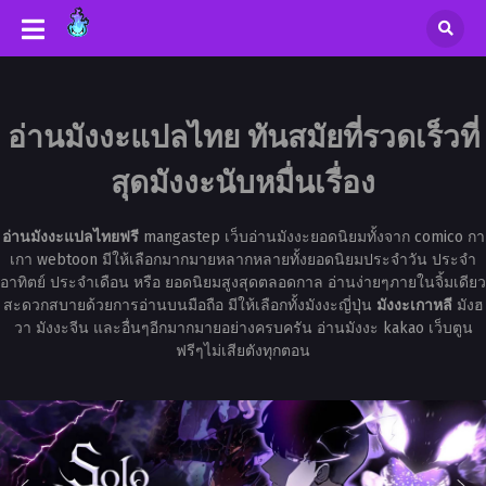
อ่านมังงะแปลไทย ทันสมัยที่รวดเร็วที่
สุดมังงะนับหมื่นเรื่อง
อ่านมังงะแปลไทยฟรี
mangastep เว็บอ่านมังงะยอดนิยมทั้งจาก comico กา
เกา webtoon มีให้เลือกมากมายหลากหลายทั้งยอดนิยมประจำวัน ประจำ
อาทิตย์ ประจำเดือน หรือ ยอดนิยมสูงสุดตลอดกาล อ่านง่ายๆภายในจิ้มเดียว
สะดวกสบายด้วยการอ่านบนมือถือ มีให้เลือกทั้งมังงะญี่ปุ่น
มังงะเกาหลี
มังฮ
วา มังงะจีน และอื่นๆอีกมากมายอย่างครบครัน อ่านมังงะ kakao เว็บตูน
ฟรีๆไม่เสียตังทุกตอน