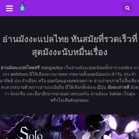
อ่านมังงะแปลไทย ทันสมัยที่รวดเร็วที่
สุดมังงะนับหมื่นเรื่อง
อ่านมังงะแปลไทยฟรี
mangastep เว็บอ่านมังงะยอดนิยมทั้งจาก comico กา
เกา webtoon มีให้เลือกมากมายหลากหลายทั้งยอดนิยมประจำวัน ประจำ
อาทิตย์ ประจำเดือน หรือ ยอดนิยมสูงสุดตลอดกาล อ่านง่ายๆภายในจิ้มเดียว
สะดวกสบายด้วยการอ่านบนมือถือ มีให้เลือกทั้งมังงะญี่ปุ่น
มังงะเกาหลี
มังฮ
วา มังงะจีน และอื่นๆอีกมากมายอย่างครบครัน อ่านมังงะ kakao เว็บตูน
ฟรีๆไม่เสียตังทุกตอน