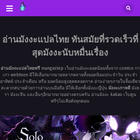
อ่านมังงะแปลไทย ทันสมัยที่รวดเร็วที่
สุดมังงะนับหมื่นเรื่อง
อ่านมังงะแปลไทยฟรี
mangastep เว็บอ่านมังงะยอดนิยมทั้งจาก comico กา
เกา webtoon มีให้เลือกมากมายหลากหลายทั้งยอดนิยมประจำวัน ประจำ
อาทิตย์ ประจำเดือน หรือ ยอดนิยมสูงสุดตลอดกาล อ่านง่ายๆภายในจิ้มเดียว
สะดวกสบายด้วยการอ่านบนมือถือ มีให้เลือกทั้งมังงะญี่ปุ่น
มังงะเกาหลี
มังฮ
วา มังงะจีน และอื่นๆอีกมากมายอย่างครบครัน อ่านมังงะ kakao เว็บตูน
ฟรีๆไม่เสียตังทุกตอน