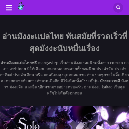
อ่านมังงะแปลไทย ทันสมัยที่รวดเร็วที่
สุดมังงะนับหมื่นเรื่อง
อ่านมังงะแปลไทยฟรี
mangastep เว็บอ่านมังงะยอดนิยมทั้งจาก comico กา
เกา webtoon มีให้เลือกมากมายหลากหลายทั้งยอดนิยมประจำวัน ประจำ
อาทิตย์ ประจำเดือน หรือ ยอดนิยมสูงสุดตลอดกาล อ่านง่ายๆภายในจิ้มเดียว
สะดวกสบายด้วยการอ่านบนมือถือ มีให้เลือกทั้งมังงะญี่ปุ่น
มังงะเกาหลี
มังฮ
วา มังงะจีน และอื่นๆอีกมากมายอย่างครบครัน อ่านมังงะ kakao เว็บตูน
ฟรีๆไม่เสียตังทุกตอน