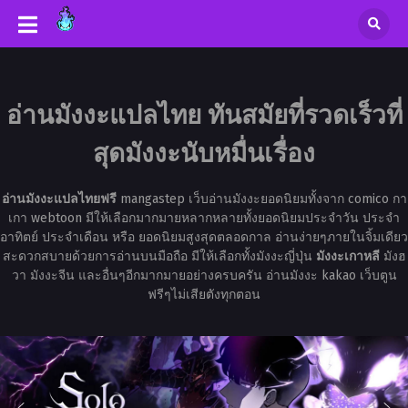
อ่านมังงะแปลไทย ทันสมัยที่รวดเร็วที่
สุดมังงะนับหมื่นเรื่อง
อ่านมังงะแปลไทยฟรี
mangastep เว็บอ่านมังงะยอดนิยมทั้งจาก comico กา
เกา webtoon มีให้เลือกมากมายหลากหลายทั้งยอดนิยมประจำวัน ประจำ
อาทิตย์ ประจำเดือน หรือ ยอดนิยมสูงสุดตลอดกาล อ่านง่ายๆภายในจิ้มเดียว
สะดวกสบายด้วยการอ่านบนมือถือ มีให้เลือกทั้งมังงะญี่ปุ่น
มังงะเกาหลี
มังฮ
วา มังงะจีน และอื่นๆอีกมากมายอย่างครบครัน อ่านมังงะ kakao เว็บตูน
ฟรีๆไม่เสียตังทุกตอน