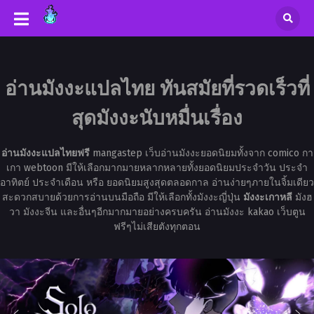
อ่านมังงะแปลไทย ทันสมัยที่รวดเร็วที่
สุดมังงะนับหมื่นเรื่อง
อ่านมังงะแปลไทยฟรี
mangastep เว็บอ่านมังงะยอดนิยมทั้งจาก comico กา
เกา webtoon มีให้เลือกมากมายหลากหลายทั้งยอดนิยมประจำวัน ประจำ
อาทิตย์ ประจำเดือน หรือ ยอดนิยมสูงสุดตลอดกาล อ่านง่ายๆภายในจิ้มเดียว
สะดวกสบายด้วยการอ่านบนมือถือ มีให้เลือกทั้งมังงะญี่ปุ่น
มังงะเกาหลี
มังฮ
วา มังงะจีน และอื่นๆอีกมากมายอย่างครบครัน อ่านมังงะ kakao เว็บตูน
ฟรีๆไม่เสียตังทุกตอน