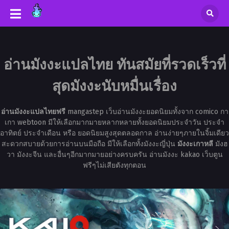
อ่านมังงะแปลไทย ทันสมัยที่รวดเร็วที่
สุดมังงะนับหมื่นเรื่อง
อ่านมังงะแปลไทยฟรี
mangastep เว็บอ่านมังงะยอดนิยมทั้งจาก comico กา
เกา webtoon มีให้เลือกมากมายหลากหลายทั้งยอดนิยมประจำวัน ประจำ
อาทิตย์ ประจำเดือน หรือ ยอดนิยมสูงสุดตลอดกาล อ่านง่ายๆภายในจิ้มเดียว
สะดวกสบายด้วยการอ่านบนมือถือ มีให้เลือกทั้งมังงะญี่ปุ่น
มังงะเกาหลี
มังฮ
วา มังงะจีน และอื่นๆอีกมากมายอย่างครบครัน อ่านมังงะ kakao เว็บตูน
ฟรีๆไม่เสียตังทุกตอน