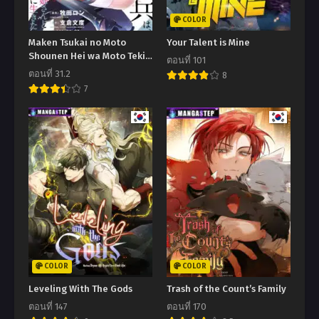
COLOR
Maken Tsukai no Moto
Your Talent is Mine
Shounen Hei wa Moto Teki
ตอนที่ 101
Kanbu no Onee-san to
ตอนที่ 31.2
8
Issho ni Ikitai
7
COLOR
COLOR
Leveling With The Gods
Trash of the Count’s Family
ตอนที่ 147
ตอนที่ 170