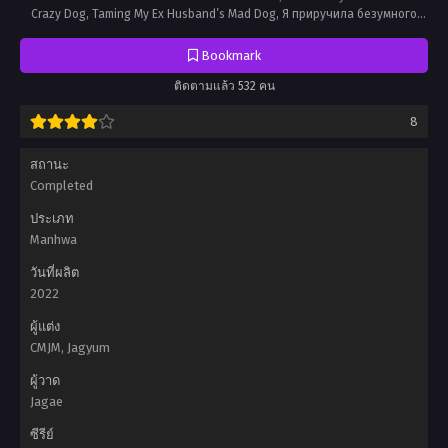
Crazy Dog, Taming My Ex Husband’s Mad Dog, Я приручила безумного
пса моего бывшего мужа, แผนสยบหมาบ้าของอดีตสามี, 驯服前夫的疯狗, 전
남편의 미친개를 길들였다
Bookmark
ติดตามแล้ว 532 คน
8
สถานะ
Completed
ประเภท
Manhwa
วันที่ผลิต
2022
ผู้แต่ง
CMJM, Jagyum
ผู้วาด
Jagae
ซีรีย์